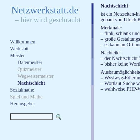
Nachtschicht
N
etzwerkstatt.de
ist ein Netzseiten-
– hier wird geschraubt
gebaut von Ulrich K
Merkmale:
– flink, schlank un
– große Gestaltung
Willkommen
– es kann an Ort un
Werkstatt
Nachteile:
Meister
– der Nachtschicht-
Dateimeister
– bisher keine Wort
Quizmeister
Ausbaumöglichkeit
Wegweisermeister
– Wysiwyg-Edierung
Nachtschicht
– Wortlaut-Suche wi
– wahlweise PHP-We
Sozialmathe
Spiel und Mathe
Herausgeber