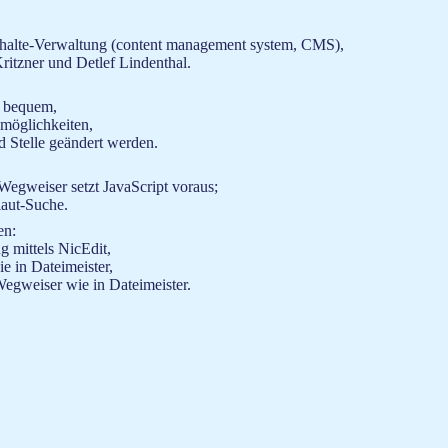
Inhalte-Verwaltung (content management system, CMS),
ritzner und Detlef Lindenthal.
d bequem,
smöglichkeiten,
d Stelle geändert werden.
Wegweiser setzt JavaScript voraus;
laut-Suche.
en:
 mittels NicEdit,
e in Dateimeister,
gweiser wie in Dateimeister.