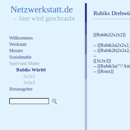
N
etzwerkstatt.de
Rubiks Drehwür
– hier wird geschraubt
[[Rubik2|2x2x2]]
Willkommen
Werkstatt
-- [[Rubik2a|2x2x2,
-- [[Rubik2b|2x2x2,
Meister
--
Sozialmathe
[[3x3x3]]
Spiel und Mathe
-- [[Rubik3a|\"\"An
Rubiks Würfel
-- [[Roux]]
2x2x2
3x3x3
Herausgeber