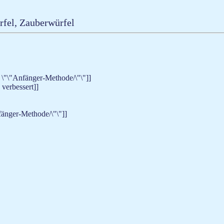
fel, Zauberwürfel
 \"\"Anfänger-Methode/\"\"]]
 verbessert]]
fänger-Methode/\"\"]]